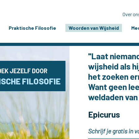
Over on
Praktische Filosofie
Woorden van Wijsheid
Med
"Laat niemand 
wijsheid als h
EK JEZELF DOOR
het zoeken ern
SCHE FILOSOFIE
Want geen leef
weldaden van f
Epicurus
Schrijf je gratis in