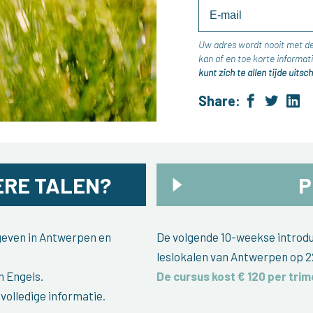
Uw adres wordt nooit met d
kan af en toe korte inform
kunt zich te allen tijde uitsch
Share:
RE TALEN?
P
egeven in Antwerpen en
De volgende 10-weekse introduc
leslokalen van Antwerpen op 2
n Engels.
De cursus kost € 120 per trim
volledige informatie.