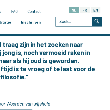
NL
FR
EN
s
FAQ
Contact
itatie
Inschrijven
traag zijn in het zoeken naar
ij jong is, noch vermoeid raken in
aar als hij oud is geworden.
tijd is te vroeg of te laat voor de
ilosofie."
 voor Woorden van wijsheid