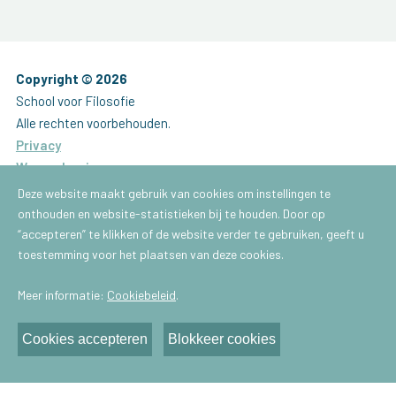
Copyright © 2026
School voor Filosofie
Alle rechten voorbehouden.
Privacy
Waarschuwing
Website by
Brainlane
Deze website maakt gebruik van cookies om instellingen te
onthouden en website-statistieken bij te houden. Door op
Brussel
“accepteren” te klikken of de website verder te gebruiken, geeft u
School voor Filosofie
toestemming voor het plaatsen van deze cookies.
Gachardstraat 43
Meer informatie:
Cookiebeleid
.
1050 - Brussel
E-mail:
info@praktischefilosofie.be
Cookies accepteren
Blokkeer cookies
Antwerpen
School voor Filosofie