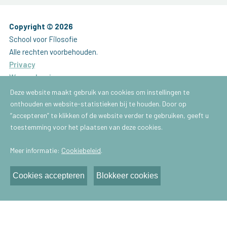
Copyright © 2026
School voor Filosofie
Alle rechten voorbehouden.
Privacy
Waarschuwing
Website by
Brainlane
Deze website maakt gebruik van cookies om instellingen te
onthouden en website-statistieken bij te houden. Door op
Brussel
“accepteren” te klikken of de website verder te gebruiken, geeft u
School voor Filosofie
toestemming voor het plaatsen van deze cookies.
Gachardstraat 43
Meer informatie:
Cookiebeleid
.
1050 - Brussel
E-mail:
info@praktischefilosofie.be
Cookies accepteren
Blokkeer cookies
Antwerpen
School voor Filosofie
Van Schoonbekestraat 148
2018 - Antwerpen