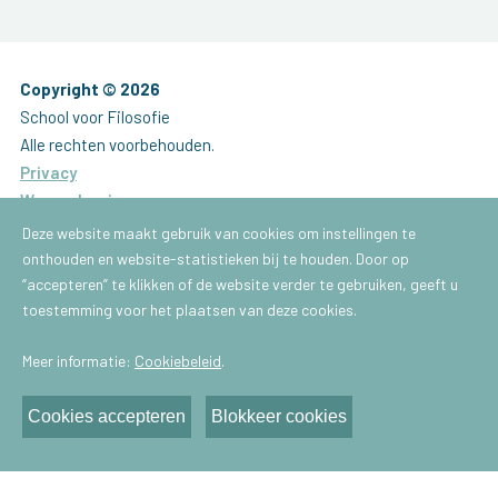
Copyright © 2026
School voor Filosofie
Alle rechten voorbehouden.
Privacy
Waarschuwing
Website by
Brainlane
Deze website maakt gebruik van cookies om instellingen te
onthouden en website-statistieken bij te houden. Door op
Brussel
“accepteren” te klikken of de website verder te gebruiken, geeft u
School voor Filosofie
toestemming voor het plaatsen van deze cookies.
Gachardstraat 43
Meer informatie:
Cookiebeleid
.
1050 - Brussel
E-mail:
info@praktischefilosofie.be
Cookies accepteren
Blokkeer cookies
Antwerpen
School voor Filosofie
Van Schoonbekestraat 148