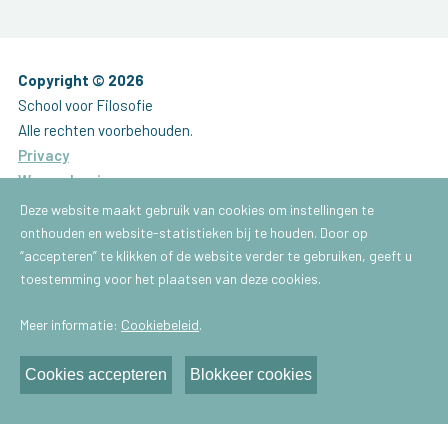
Copyright © 2026
School voor Filosofie
Alle rechten voorbehouden.
Privacy
Waarschuwing
Website by
Brainlane
Deze website maakt gebruik van cookies om instellingen te
onthouden en website-statistieken bij te houden. Door op
Brussel
“accepteren” te klikken of de website verder te gebruiken, geeft u
School voor Filosofie
toestemming voor het plaatsen van deze cookies.
Gachardstraat 43
Meer informatie:
Cookiebeleid
.
1050 - Brussel
E-mail:
info@praktischefilosofie.be
Cookies accepteren
Blokkeer cookies
Antwerpen
School voor Filosofie
Van Schoonbekestraat 148