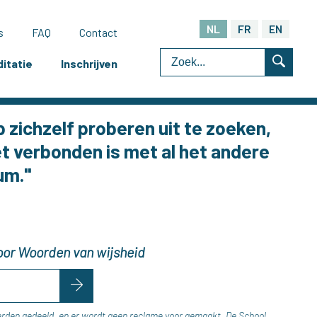
NL
FR
EN
s
FAQ
Contact
itatie
Inschrijven
p zichzelf proberen uit te zoeken,
et verbonden is met al het andere
um."
 voor Woorden van wijsheid
erden gedeeld, en er wordt geen reclame voor gemaakt. De School