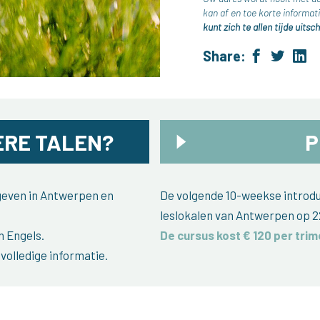
kan af en toe korte inform
kunt zich te allen tijde uitsch
Share:
RE TALEN?
P
egeven in Antwerpen en
De volgende 10-weekse introduc
leslokalen van Antwerpen op 2
n Engels.
De cursus kost € 120 per trim
volledige informatie.