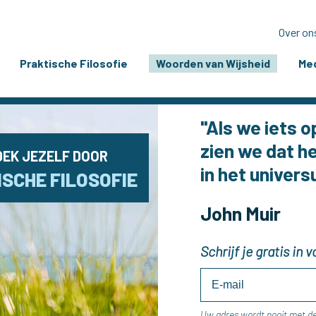
Over on
Praktische Filosofie
Woorden van Wijsheid
Med
"Als we iets o
zien we dat h
EK JEZELF DOOR
in het univers
SCHE FILOSOFIE
John Muir
Schrijf je gratis in
Uw adres wordt nooit met d