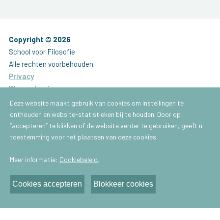
Copyright © 2026
School voor Filosofie
Alle rechten voorbehouden.
Privacy
Waarschuwing
Website by
Brainlane
Deze website maakt gebruik van cookies om instellingen te
onthouden en website-statistieken bij te houden. Door op
Brussel
“accepteren” te klikken of de website verder te gebruiken, geeft u
School voor Filosofie
toestemming voor het plaatsen van deze cookies.
Gachardstraat 43
Meer informatie:
Cookiebeleid
.
1050 - Brussel
E-mail:
info@praktischefilosofie.be
Cookies accepteren
Blokkeer cookies
Antwerpen
School voor Filosofie
Van Schoonbekestraat 148