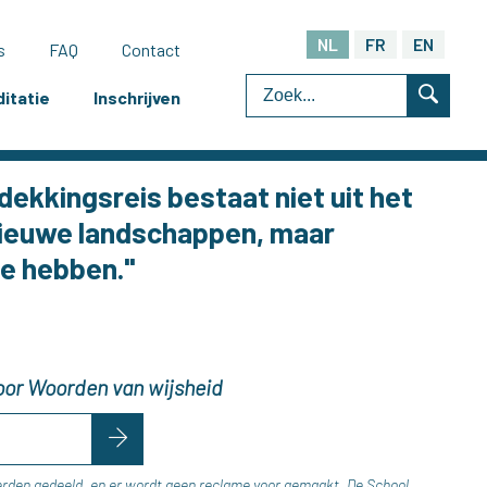
NL
FR
EN
s
FAQ
Contact
itatie
Inschrijven
dekkingsreis bestaat niet uit het
nieuwe landschappen, maar
e hebben."
t
 voor Woorden van wijsheid
erden gedeeld, en er wordt geen reclame voor gemaakt. De School