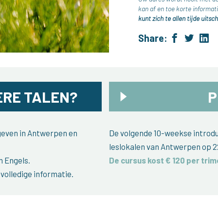
kan af en toe korte inform
kunt zich te allen tijde uitsch
Share:
RE TALEN?
P
egeven in Antwerpen en
De volgende 10-weekse introduc
leslokalen van Antwerpen op 2
n Engels.
De cursus kost € 120 per trim
volledige informatie.