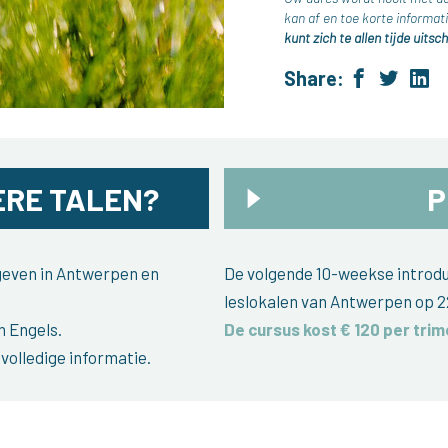
kan af en toe korte inform
kunt zich te allen tijde uitsch
Share:
RE TALEN?
P
egeven in Antwerpen en
De volgende 10-weekse introduc
leslokalen van Antwerpen op 2
n Engels.
De cursus kost € 120 per trim
volledige informatie.