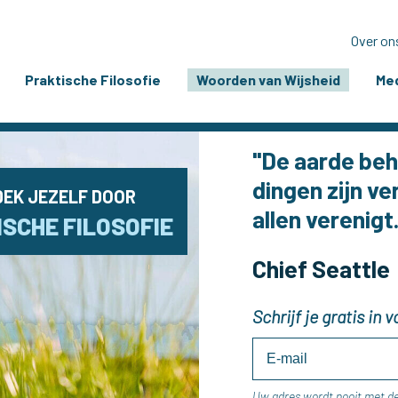
Over on
Praktische Filosofie
Woorden van Wijsheid
Med
"De aarde beh
dingen zijn v
EK JEZELF DOOR
allen verenigt
SCHE FILOSOFIE
Chief Seattle
Schrijf je gratis in
Uw adres wordt nooit met d