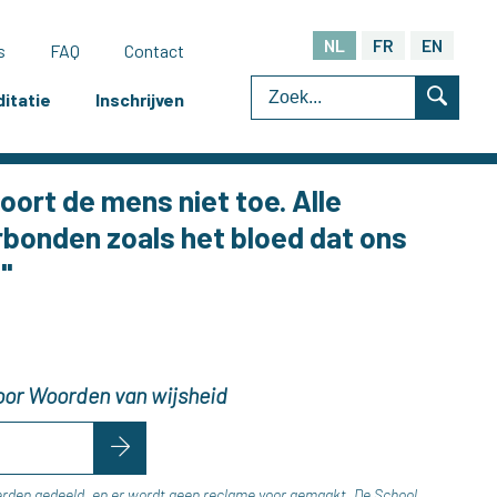
NL
FR
EN
s
FAQ
Contact
itatie
Inschrijven
oort de mens niet toe. Alle
erbonden zoals het bloed dat ons
."
 voor Woorden van wijsheid
erden gedeeld, en er wordt geen reclame voor gemaakt. De School