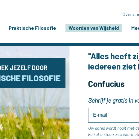
Over on
Praktische Filosofie
Woorden van Wijsheid
Med
"Alles heeft z
iedereen ziet 
EK JEZELF DOOR
SCHE FILOSOFIE
Confucius
Schrijf je gratis in
Uw adres wordt nooit met d
kan af en toe korte inform