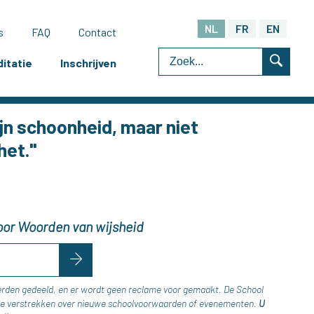
NL
FR
EN
s
FAQ
Contact
itatie
Inschrijven
ijn schoonheid, maar niet
het."
 voor Woorden van wijsheid
erden gedeeld, en er wordt geen reclame voor gemaakt. De School
atie verstrekken over nieuwe schoolvoorwaarden of evenementen.
U